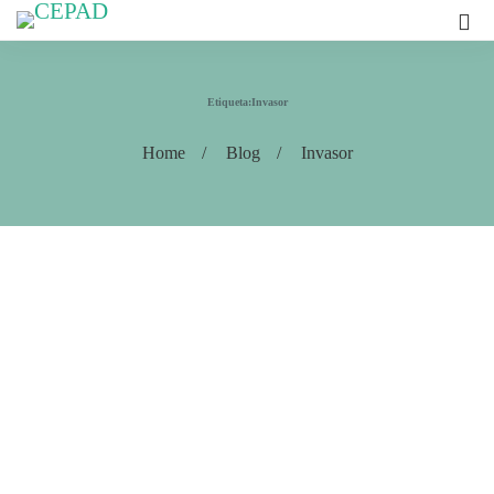
Etiqueta:Invasor
Home
Blog
Invasor
COLUMNA
,
MEDI
Criminalizac
en Contra de
Miembros de 