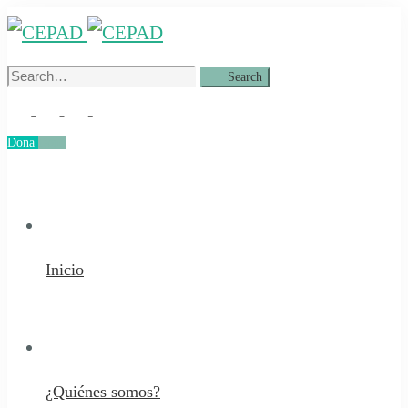
Search
Search
for:
Dona
Dona
Inicio
¿Quiénes somos?