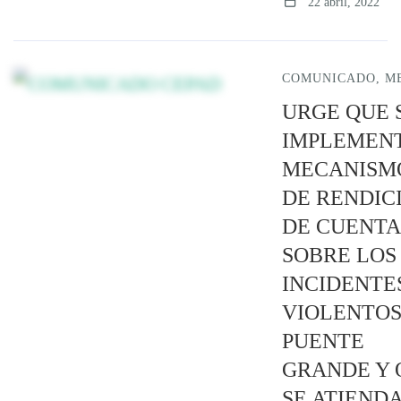
22 abril, 2022
COMUNICADO
,
M
URGE QUE 
IMPLEMEN
MECANISM
DE RENDIC
DE CUENTA
SOBRE LOS
INCIDENTE
VIOLENTOS
PUENTE
GRANDE Y 
SE ATIENDA