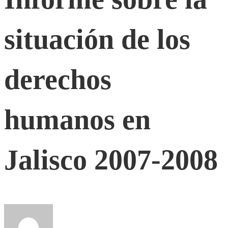
la
situación de los
situación
de
derechos
los
humanos en
derechos
Jalisco 2007-2008
humanos
en