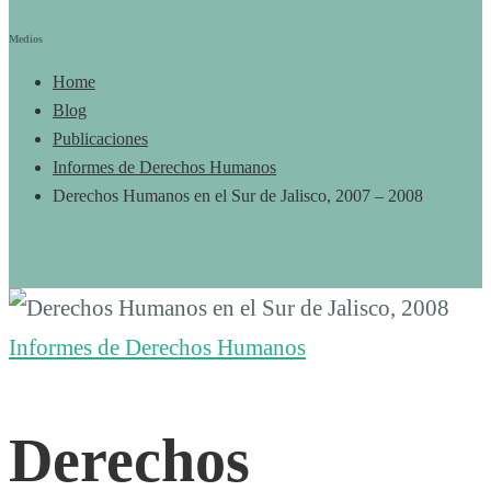
Medios
Home
Blog
Publicaciones
Informes de Derechos Humanos
Derechos Humanos en el Sur de Jalisco, 2007 – 2008
Derechos
Informes de Derechos Humanos
Humanos
Derechos
en