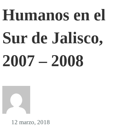
Humanos en el
el
Sur
Sur de Jalisco,
de
2007 – 2008
Jalisco,
2007
–
12 marzo, 2018