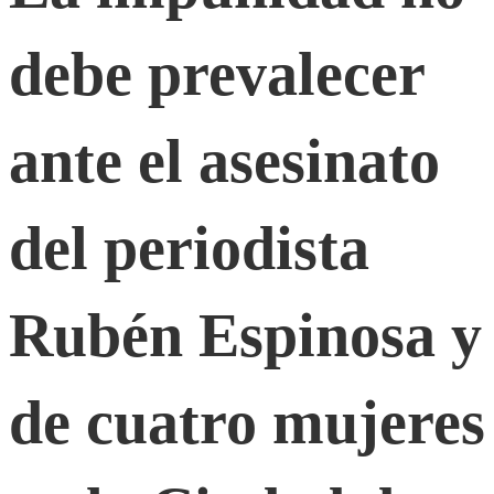
no
debe prevalecer
debe
ante el asesinato
prevalecer
del periodista
ante
Rubén Espinosa y
el
asesinato
de cuatro mujeres
del