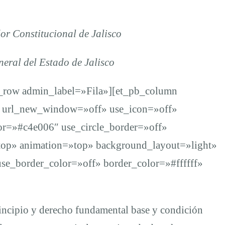
r Constitucional de Jalisco
neral del Estado de Jalisco
b_row admin_label=»Fila»][et_pb_column
» url_new_window=»off» use_icon=»off»
lor=»#c4e006″ use_circle_border=»off»
top» animation=»top» background_layout=»light»
use_border_color=»off» border_color=»#ffffff»
incipio y derecho fundamental base y condición