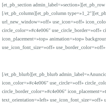
de
[et_pb_section admin_label=»section»][et_pb_ro
[/et_pb_column][et_pb_column type=»1_2″][et_p
cuerpos
url_new_window=»off» use_icon=»off» icon_colo
circle_color=»#c4e006″ use_circle_border=»off» 
no
icon_placement=»top» animation=»top» background
use_icon_font_size=»off» use_border_color=»off» 
identificados
[/et_pb_blurb][et_pb_blurb admin_label=»Anunc
icon_color=»#c4e006″ use_circle=»off» circle_co
circle_border_color=»#c4e006″ icon_placement=»
text_orientation=»left» use_icon_font_size=»off» 