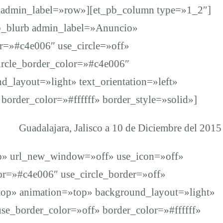
w admin_label=»row»][et_pb_column type=»1_2″]
b_blurb admin_label=»Anuncio»
r=»#c4e006″ use_circle=»off»
circle_border_color=»#c4e006″
_layout=»light» text_orientation=»left»
border_color=»#ffffff» border_style=»solid»]
Guadalajara, Jalisco a 10 de Diciembre del 2015
io» url_new_window=»off» use_icon=»off»
lor=»#c4e006″ use_circle_border=»off»
top» animation=»top» background_layout=»light»
use_border_color=»off» border_color=»#ffffff»