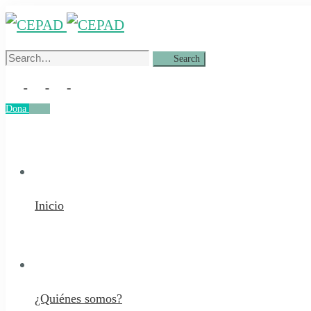
Search
Search
for:
Dona
Dona
Inicio
¿Quiénes somos?