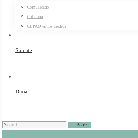
Comunicado
Columna
CEPAD en los medios
Súmate
Dona
Search
Search
for: