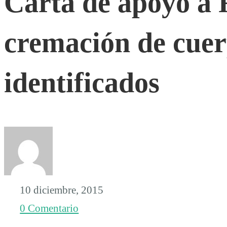
Carta de apoyo a
apoyo
cremación de cuer
a
identificados
FUNDEJ
contra
la
10 diciembre, 2015
cremación
0 Comentario