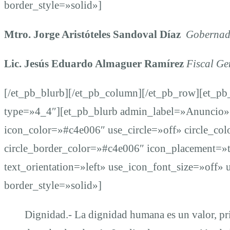
border_style=»solid»]
Mtro. Jorge Aristóteles Sandoval Díaz
Gobernado
Lic. Jesús Eduardo Almaguer Ramírez
Fiscal Ge
[/et_pb_blurb][/et_pb_column][/et_pb_row][et_p
type=»4_4″][et_pb_blurb admin_label=»Anuncio
icon_color=»#c4e006″ use_circle=»off» circle_co
circle_border_color=»#c4e006″ icon_placement=»
text_orientation=»left» use_icon_font_size=»off» 
border_style=»solid»]
Dignidad.- La dignidad humana es un valor, pr