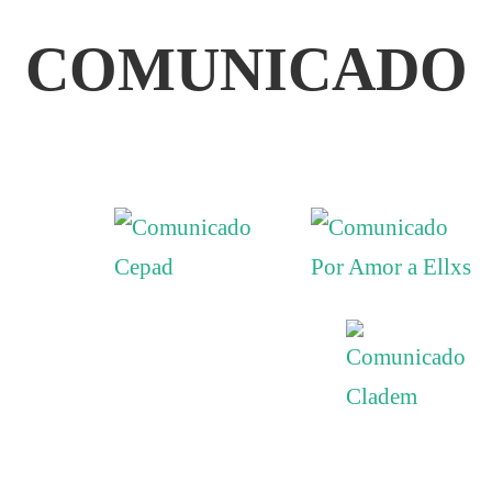
o
COMUNICADO
la
titular
de
la
Fiscalía