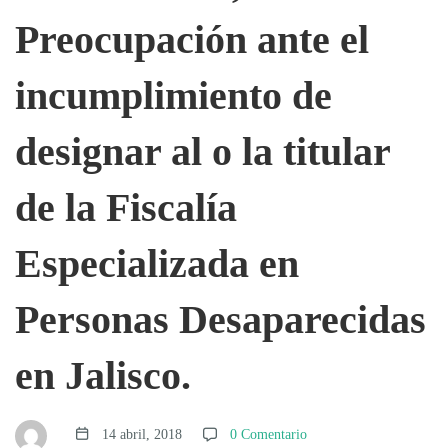
Preocupación
Preocupación ante el
ante
incumplimiento de
designar al o la titular
el
de la Fiscalía
incumplimiento
Especializada en
de
Personas Desaparecidas
designar
en Jalisco.
al
14 abril, 2018
0 Comentario