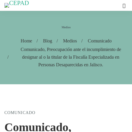
Medios
Home
Blog
Medios
Comunicado
Comunicado, Preocupación ante el incumplimiento de
designar al o la titular de la Fiscalía Especializada en
Personas Desaparecidas en Jalisco.
COMUNICADO
Comunicado,
Comunicado,