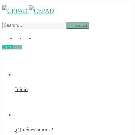
Search
Search
for:
Dona
Dona
Inicio
¿Quiénes somos?