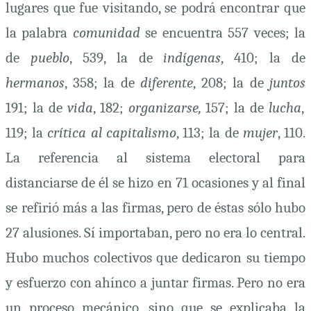
lugares que fue visitando, se podrá encontrar que
la palabra
comunidad
se encuentra 557 veces; la
de
pueblo
, 539, la de
indígenas
, 410; la de
hermanos
, 358; la de
diferente
, 208; la de
juntos
191; la de
vida
, 182;
organizarse,
157; la de
lucha
,
119; la
crítica al capitalismo
, 113; la de
mujer
, 110.
La referencia al sistema electoral para
distanciarse de él se hizo en 71 ocasiones y al final
se refirió más a las firmas, pero de éstas sólo hubo
27 alusiones. Sí importaban, pero no era lo central.
Hubo muchos colectivos que dedicaron su tiempo
y esfuerzo con ahínco a juntar firmas. Pero no era
un proceso mecánico, sino que se explicaba la