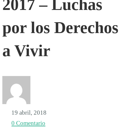
2017 – Luchas
–
por los Derechos
Luchas
a Vivir
por
los
Derechos
a
19 abril, 2018
0 Comentario