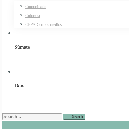
Comunicado
Columna
CEPAD en los medios
Súmate
Dona
Search
Search
for: