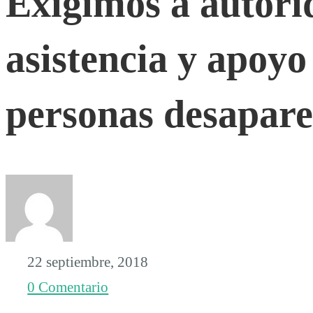
Exigimos a autori
autoridades
asistencia y apoyo
medidas
personas desapare
de
asistencia
y
22 septiembre, 2018
apoyo
0 Comentario