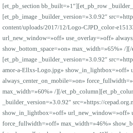
a
[et_pb_section bb_built=»1″][et_pb_row _builder
[et_pb_image _builder_version=»3.0.92″ src=»http
familiares
content/uploads/2017/12/Logo-CJPD_color-e151
url_new_window=»off» use_overlay=»off» always
de
show_bottom_space=»on» max_width=»65%» /][/e
[et_pb_image _builder_version=»3.0.92″ src=»http
personas
amor-a-Ellxs-Logo.jpg» show_in_lightbox=»off»
desaparecidas
always_center_on_mobile=»on» force_fullwidth=
max_width=»60%» /][/et_pb_column][et_pb_colu
_builder_version=»3.0.92″ src=»https://cepad.org
show_in_lightbox=»off» url_new_window=»off» 
force_fullwidth=»off» max_width=»46%» show_bo