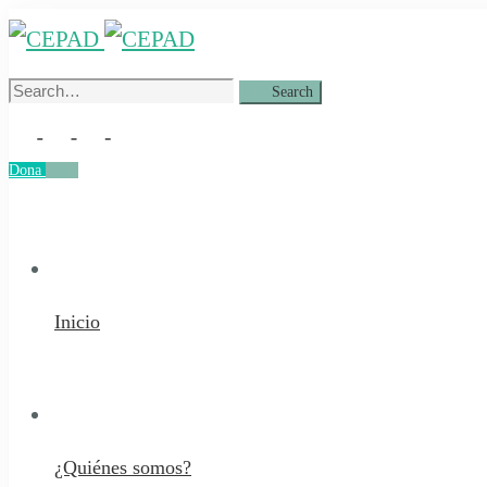
Search
Search
for:
Dona
Dona
Inicio
¿Quiénes somos?