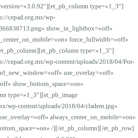
_version=»3.0.92″][et_pb_column type=»1_3″]
s://cepad.org.mx/wp-
3366838713.png» show_in_lightbox=»off»
_center_on_mobile=»on» force_fullwidth=»off»
t_pb_column][et_pb_column type=»1_3″]
s://cepad.org.mx/wp-content/uploads/2018/04/Por-
 url_new_window=»off» use_overlay=»off»
»off» show_bottom_space=»on»
mn type=»1_3″][et_pb_image
.mx/wp-content/uploads/2018/04/cladem.jpg»
use_overlay=»off» always_center_on_mobile=»on»
ttom_space=»on» /][/et_pb_column][/et_pb_row]