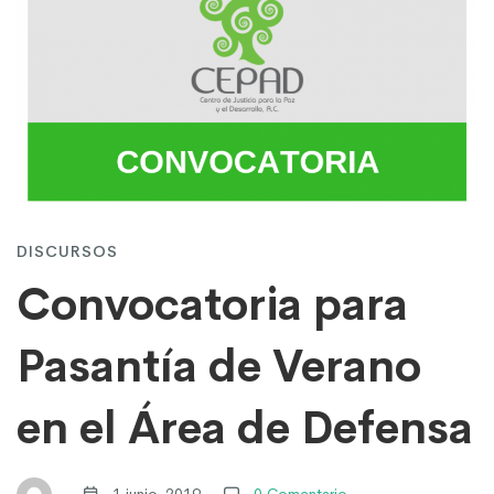
Convocatoria
para
Pasantía
de
DISCURSOS
Verano
Convocatoria para
Pasantía de Verano
en
en el Área de Defensa
el
1 junio, 2019
0 Comentario