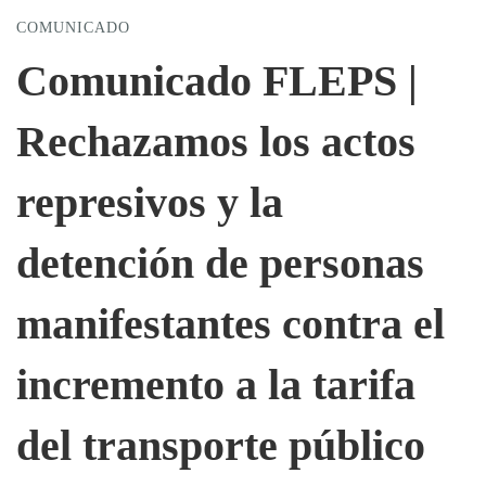
COMUNICADO
FLEPS
Comunicado FLEPS |
Rechazamos los actos
|
represivos y la
Rechazamos
detención de personas
los
manifestantes contra el
actos
incremento a la tarifa
represivos
del transporte público