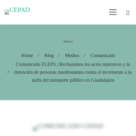
Medios
Home
Blog
Medios
Comunicado
Comunicado FLEPS | Rechazamos los actos represivos y la
detención de personas manifestantes contra el incremento a la
tarifa del transporte público en Guadalajara
Comunicado