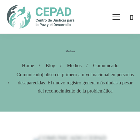
Medios
Home
Blog
Medios
Comunicado
Comunicado|Jalisco el primero a nivel nacional en personas
desaparecidas. El nuevo registro genera más dudas a pesar
del reconocimiento de la problemática