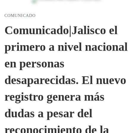
Comunicado|Jalisco
COMUNICADO
el
Comunicado|Jalisco el
primero a nivel nacional
primero
en personas
a
desaparecidas. El nuevo
nivel
registro genera más
nacional
dudas a pesar del
en
reconocimiento de la