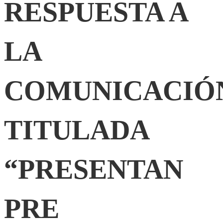
RESPUESTA A
LA
LA
COMUNICACIÓN
TITULADA
COMUNICACIÓ
“PRESENTAN
TITULADA
PRE
“PRESENTAN
PROYECTO
PRE
PARA