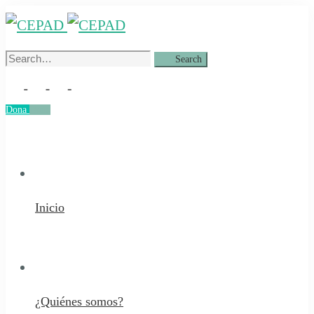
Search
Search
for:
Dona
Dona
Inicio
¿Quiénes somos?