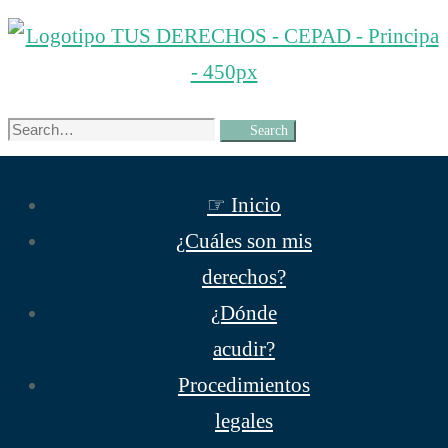
Tus
derechos
Search
Search
for:
☞ Inicio
¿Cuáles son mis
derechos?
¿Dónde
acudir?
Procedimientos
legales