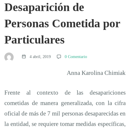
Diálogo
Desaparición de
Participativo
Personas Cometida por
Particulares
en
4 abril, 2019
0 Comentario
torno
Anna Karolina Chimiak
a
Frente al contexto de las desapariciones
la
cometidas de manera generalizada, con la cifra
oficial de más de 7 mil personas desaparecidas en
Ley
la entidad, se requiere tomar medidas específicas,