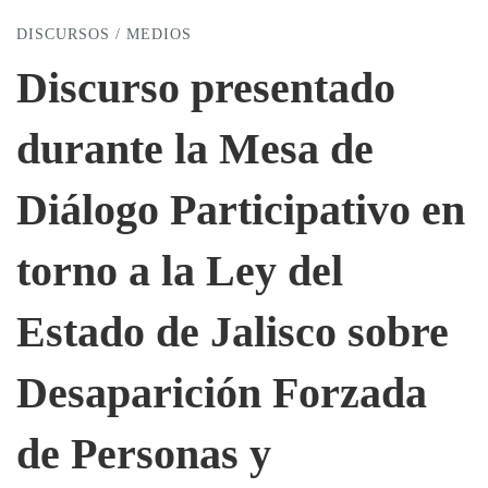
DISCURSOS
/
MEDIOS
Discurso
Discurso presentado
presentado
durante la Mesa de
durante
Diálogo Participativo en
torno a la Ley del
la
Estado de Jalisco sobre
Mesa
Desaparición Forzada
de
de Personas y