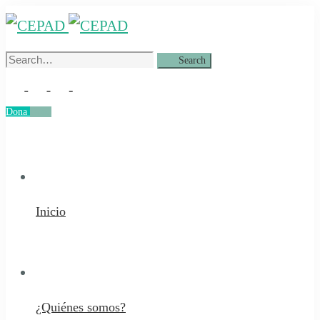
Search
Search
for:
Dona
Dona
Inicio
¿Quiénes somos?