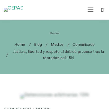
Medios
Home
Blog
Medios
Comunicado
Justicia, libertad y respeto al debido proceso tras la
represión del 15N
Justicia,