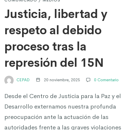
COMUNICADO
/
MEDIOS
libertad
Justicia, libertad y
y
respeto al debido
proceso tras la
respeto
represión del 15N
al
CEPAD
20 noviembre, 2025
0 Comentario
debido
Desde el Centro de Justicia para la Paz y el
proceso
Desarrollo externamos nuestra profunda
preocupación ante la actuación de las
autoridades frente a las graves violaciones