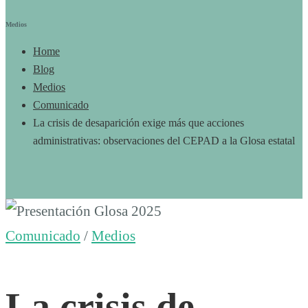
Medios
Home
Blog
Medios
Comunicado
La crisis de desaparición exige más que acciones
administrativas: observaciones del CEPAD a la Glosa estatal
La
Comunicado
/
Medios
crisis
La crisis de