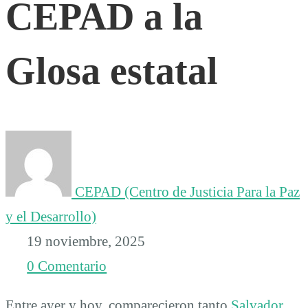
CEPAD a la
observaciones
Glosa estatal
del
CEPAD
a
CEPAD (Centro de Justicia Para la Paz
la
y el Desarrollo)
19 noviembre, 2025
Glosa
0 Comentario
estatal
Entre ayer y hoy, comparecieron tanto
Salvador