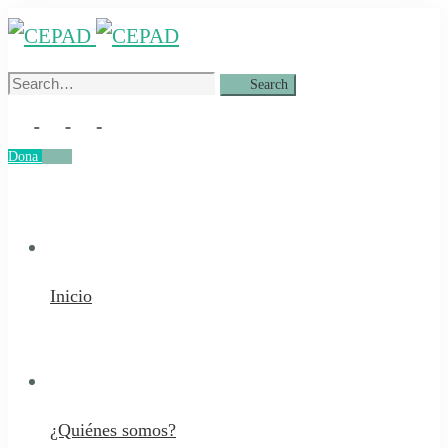
Search
Search
for:
Dona
Dona
Inicio
¿Quiénes somos?