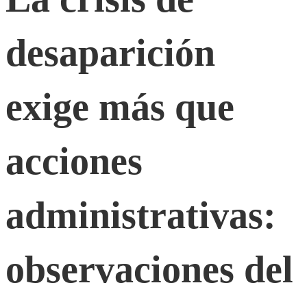
de
desaparición
desaparición
exige
exige más que
más
acciones
que
administrativas:
acciones
observaciones del
administrativas: